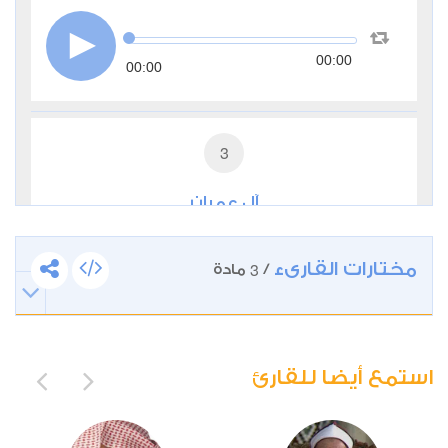
00:00
00:00
3
آل عمران
1
93790
استماع
اعجاب
مختارات القارىء
3
/
مادة
00:00
00:00
استمع أيضا للقارئ
4