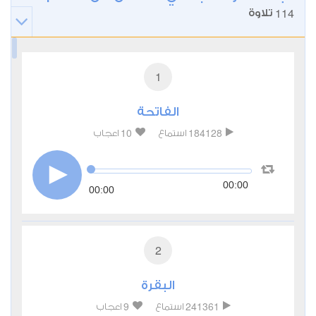
114
تلاوة
1
الفاتحة
10
184128
استماع
اعجاب
00:00
00:00
2
البقرة
9
241361
استماع
اعجاب