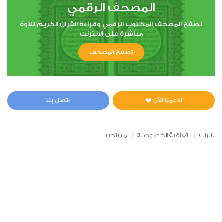
المصحف الرقمي
الأنعام
تصفح المصحف المكتوب الرقمي وقراءة القران الكريم تلاوة
مباشرة على الانترنت
1
47074
استماع
اعجاب
تصفح المصحف
00:00
00:00
ادعمنا الآن ❤️
اتصل بنا
7
بانرات
اتفاقية الخصوصية
من نحن
الأعراف
0
40880
استماع
اعجاب
00:00
00:00