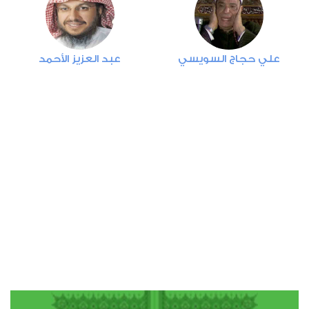
النساء
2
84629
استماع
اعجاب
علي حجاج السويسي
عبد العزيز الأحمد
00:00
00:00
5
المائدة
1
50750
استماع
اعجاب
00:00
00:00
6