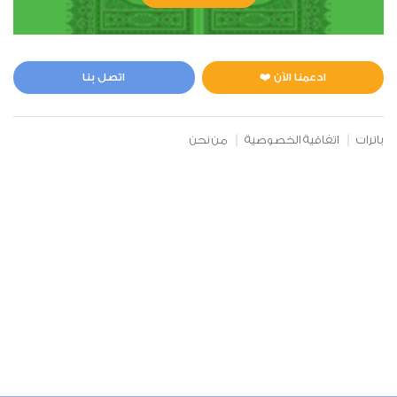
الأنعام
0
9689
استماع
اعجاب
ادعمنا الآن ❤️
اتصل بنا
00:00
00:00
بانرات
اتفاقية الخصوصية
من نحن
7
الأعراف
0
2869
استماع
اعجاب
00:00
00:00