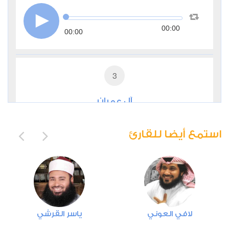
00:00
00:00
3
آل عمران
0
3793
استماع
اعجاب
استمع أيضا للقارئ
00:00
00:00
4
لافي العوني
ياسر القرشي
النساء