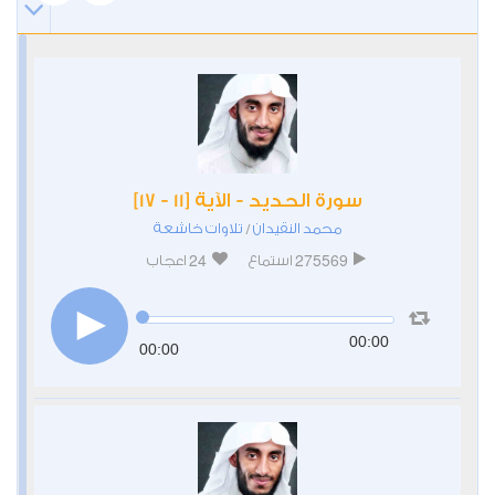
سورة الحديد - الآية [11 - 17]
محمد النقيدان
تلاوات خاشعة
/
24
275569
استماع
اعجاب
00:00
00:00