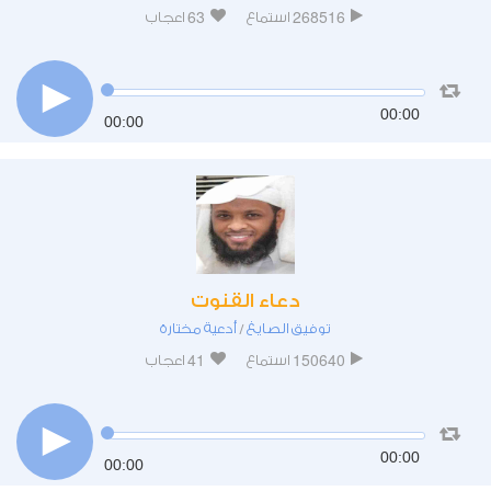
63
268516
استماع
اعجاب
00:00
00:00
دعاء القنوت
توفيق الصايغ
أدعية مختارة
/
41
150640
استماع
اعجاب
00:00
00:00