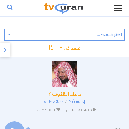
عشوائي
دعاء القنوت 2
إدريس أبكر
أدعية مختارة
/
100
316613
استماع
اعجاب