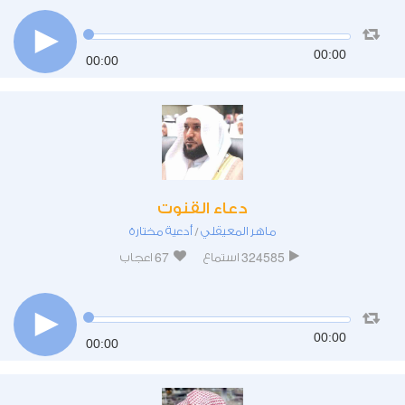
00:00
00:00
دعاء القنوت
ماهر المعيقلي
أدعية مختارة
/
67
324585
استماع
اعجاب
00:00
00:00