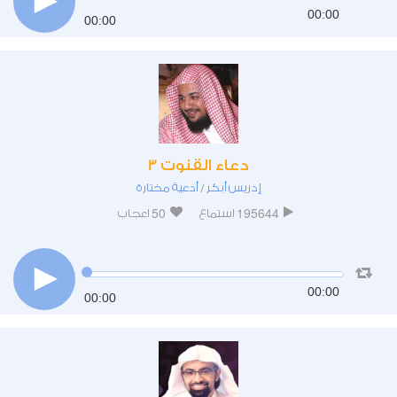
00:00
00:00
دعاء القنوت 3
إدريس أبكر
أدعية مختارة
/
50
195644
استماع
اعجاب
00:00
00:00