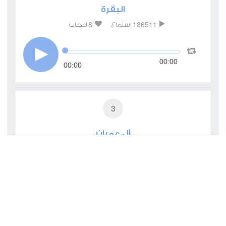
البقرة
8
186511
استماع
اعجاب
00:00
00:00
3
آل عمران
5
54493
استماع
اعجاب
00:00
00:00