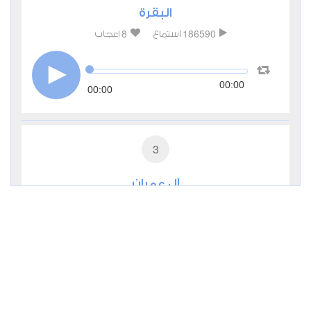
البقرة
8
186590
استماع
اعجاب
00:00
00:00
3
آل عمران
5
54584
استماع
اعجاب
00:00
00:00