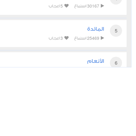
5
30167
استماع
اعجاب
المائدة
5
3
25469
استماع
اعجاب
الأنعام
6
2
22951
استماع
اعجاب
الأعراف
7
أعجبني
مشاركة
تحميل
أخرى
الأنفال
8
2
17995
استماع
اعجاب