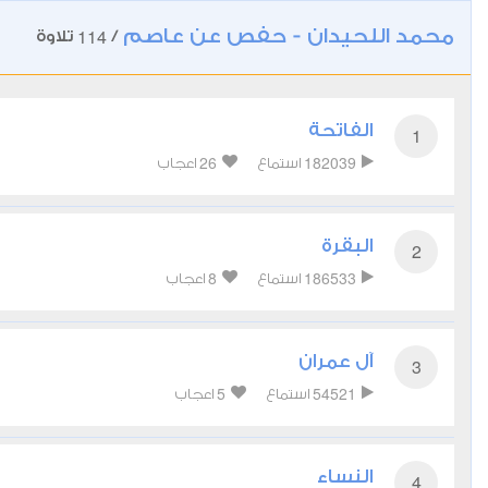
محمد اللحيدان - حفص عن عاصم
114
/
تلاوة
الفاتحة
1
26
182039
استماع
اعجاب
البقرة
2
8
186533
استماع
اعجاب
آل عمران
3
5
54521
استماع
اعجاب
النساء
4