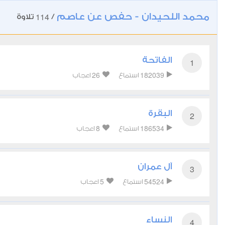
محمد اللحيدان - حفص عن عاصم
114
/
تلاوة
الفاتحة
1
26
182039
استماع
اعجاب
البقرة
2
8
186534
استماع
اعجاب
آل عمران
3
5
54524
استماع
اعجاب
النساء
4