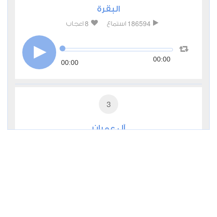
البقرة
8
186594
استماع
اعجاب
00:00
00:00
3
آل عمران
5
54586
استماع
اعجاب
00:00
00:00