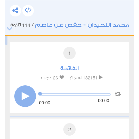
محمد اللحيدان - حفص عن عاصم
114
/
تلاوة
1
الفاتحة
26
182151
استماع
اعجاب
00:00
00:00
2