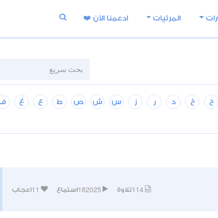
رات
المرئيات
ادعمنا اﻵن ❤️
ح
خ
د
ر
ز
س
ش
ص
ط
ع
غ
ف
11
182025
114
تلاوة
استماع
اعجاب