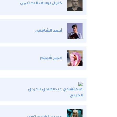
كامل يوسف البهتيمي
أحمد الشافعي
عمير شميم
عبدالهادي الكردي
محمد الهادي توري