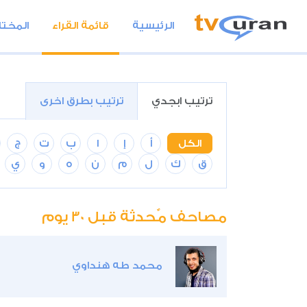
الرئيسية
قائمة القراء
المختا
ترتيب ابجدي
ترتيب بطرق اخرى
الكل
أ
إ
ا
ب
ت
ج
ق
ك
ل
م
ن
ه
و
ي
مصاحف مٌحدثة قبل 30 يوم
محمد طه هنداوي