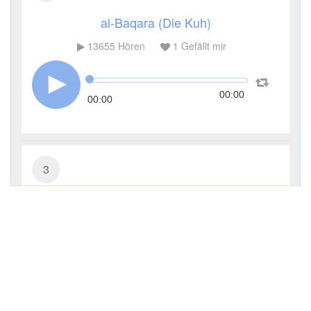
al-Baqara (Die Kuh)
13655
Hören
1
Gefällt mir
00:00
00:00
3
Āl ʿImrān (Die Sippe Imrans)
7137
Hören
0
Gefällt mir
00:00
00:00