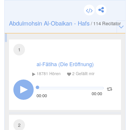
Abdulmohsin Al-Obaikan - Hafs
/
114
Recitator
1
al-Fātiha (Die Eröffnung)
18781
Hören
2
Gefällt mir
00:00
00:00
2