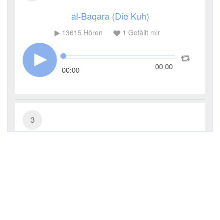
al-Baqara (Die Kuh)
13615
Hören
1
Gefällt mir
00:00
00:00
3
Āl ʿImrān (Die Sippe Imrans)
7084
Hören
0
Gefällt mir
00:00
00:00