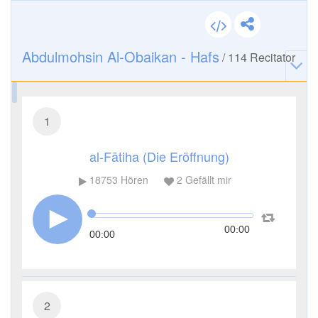
Abdulmohsin Al-Obaikan - Hafs
/
114
Recitator
1
al-Fātiha (Die Eröffnung)
18753
Hören
2
Gefällt mir
00:00
00:00
2