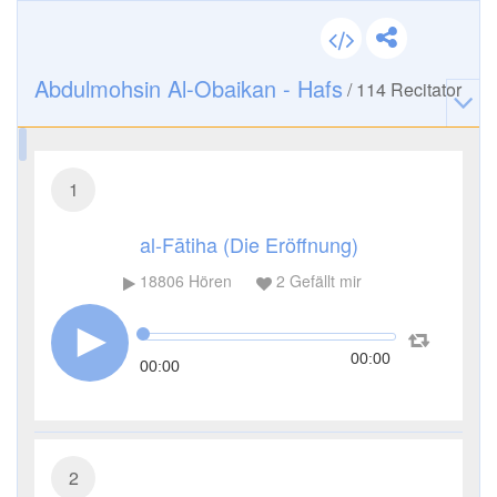
Abdulmohsin Al-Obaikan - Hafs
/
114
Recitator
1
al-Fātiha (Die Eröffnung)
18806
Hören
2
Gefällt mir
00:00
00:00
2