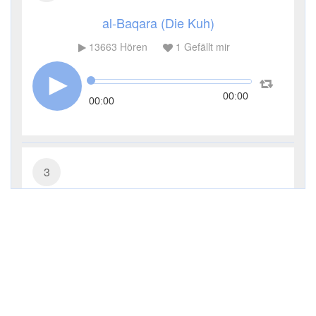
al-Baqara (Die Kuh)
13663
Hören
1
Gefällt mir
00:00
00:00
3
Āl ʿImrān (Die Sippe Imrans)
7147
Hören
0
Gefällt mir
00:00
00:00