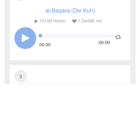
al-Baqara (Die Kuh)
19109
Hören
1
Gefällt mir
00:00
00:00
3
Āl ʿImrān (Die Sippe Imrans)
7629
Hören
0
Gefällt mir
00:00
00:00