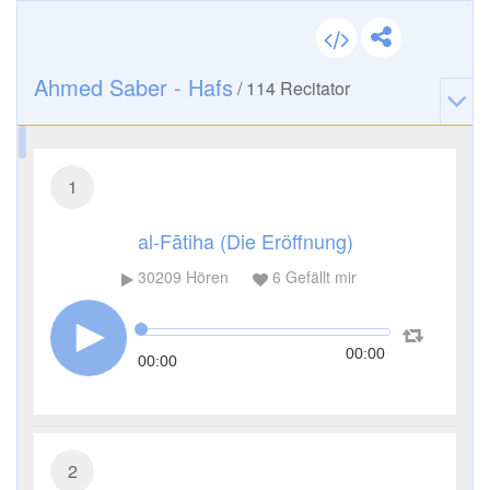
Ahmed Saber - Hafs
/
114
Recitator
1
al-Fātiha (Die Eröffnung)
30209
Hören
6
Gefällt mir
00:00
00:00
2