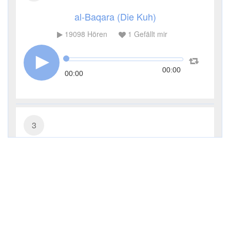
al-Baqara (Die Kuh)
19098
Hören
1
Gefällt mir
00:00
00:00
3
Āl ʿImrān (Die Sippe Imrans)
7627
Hören
0
Gefällt mir
00:00
00:00