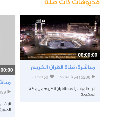
فديوهات ذات صلة
00:00:00
سورة يوسف - الآية [77 - 87] -
مباشرة: قناة القرآن الكريم
:00:00
50
415208
مشاهدة
اعجاب
مباشر
3
اعجاب
البث المباشر لقناة القرآن الكريم من مكة
999
المكرمة
وسف بصوت
البث ال
المنورة