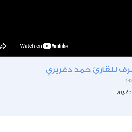
خرف للقارئ حمد دغريري
دغريري