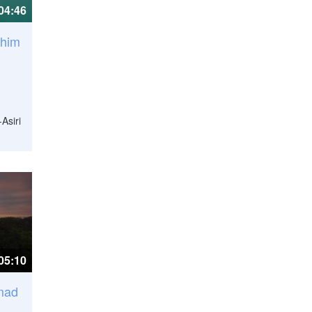
04:46
ahim
Asiri
05:10
mad