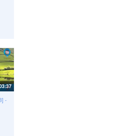
03:37
] -