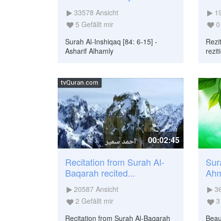
33578
Ansicht
1
5
Gefällt mir
0
Surah Al-Inshiqaq [84: 6-15] -
Rezi
Asharif Alhamly
rezit
00:02:45
Recitation from Surah Al-
Sur
Baqarah recited...
Ahm
20587
Ansicht
3
2
Gefällt mir
3
Recitation from Surah Al-Baqarah
Beaut