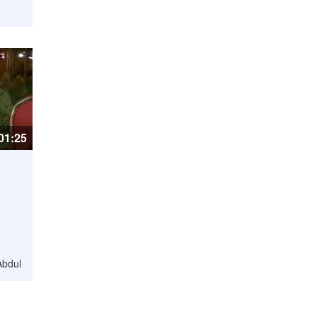
01:25
Abdul