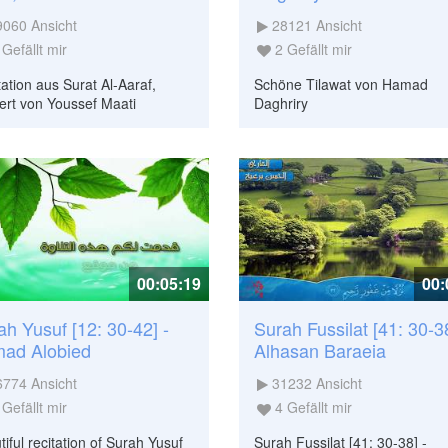
9060
Ansicht
28121
Ansicht
Gefällt mir
2
Gefällt mir
tation aus Surat Al-Aaraf,
Schöne Tilawat von Hamad
iert von Youssef Maati
Daghriry
00:05:19
00:
ah Yusuf [12: 30-42] -
Surah Fussilat [41: 30-38
ad Alobied
Alhasan Baraeia
6774
Ansicht
31232
Ansicht
Gefällt mir
4
Gefällt mir
iful recitation of Surah Yusuf
Surah Fussilat [41: 30-38] -