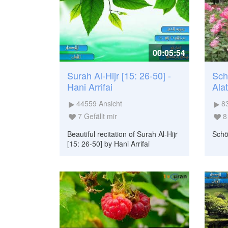
00:05:54
Surah Al-Hijr [15: 26-50] -
Sch
Hani Arrifai
Ala
44559
Ansicht
8
7
Gefällt mir
8
Beautiful recitation of Surah Al-Hijr
Schö
[15: 26-50] by Hani Arrifai