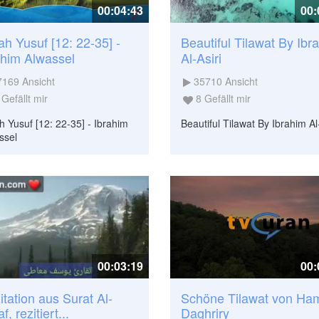
00:04:43
00:
ah Yusuf [12: 22-35] -
Beautiful Tilawat By Ibr
ahim Alwassel
Al-Asiri
7169
Ansicht
35710
Ansicht
Gefällt mir
8
Gefällt mir
h Yusuf [12: 22-35] - Ibrahim
Beautiful Tilawat By Ibrahim Al-
ssel
00:03:19
00:
itation aus Surat Al-
Schöne Tilawat von Ha
f, rezitiert...
Daghriry