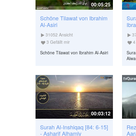
00:05:25
Schöne Tilawat von Ibrahim
Sur
Al-Asiri
Ibr
31052
Ansicht
3
3
Gefällt mir
4
Schöne Tilawat von Ibrahim Al-Asiri
Sura
Alwa
00:03:12
Surah Al-Inshiqaq [84: 6-15]
Rez
- Asharif Alhamly
Aara