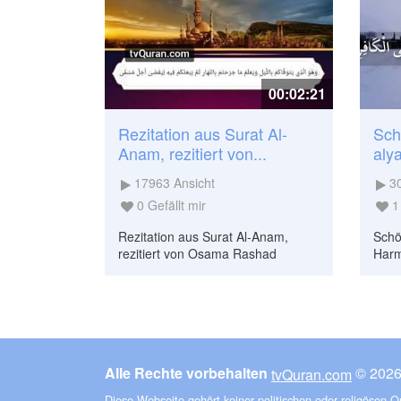
00:02:21
Rezitation aus Surat Al-
Sch
Anam, rezitiert von...
aly
17963
Ansicht
3
0
Gefällt mir
1
Rezitation aus Surat Al-Anam,
Schö
rezitiert von Osama Rashad
Harm
Alle Rechte vorbehalten
tvQuran.com
Diese Webseite gehört keiner politischen oder religösen 