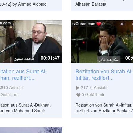
 30-42] by Ahmad Alobied
Alhasan Baraeia
00:01:47
00:
itation aus Surat Al-
Rezitation von Surah Al-
an, rezitiert...
Infitar, rezitiert...
8810
Ansicht
21710
Ansicht
Gefällt mir
0
Gefällt mir
tation aus Surat Al-Dukhan,
Rezitation von Surah Al-Infitar,
tiert von Mohamed Samir
rezitiert von Rezitator Sankar 
Qadir