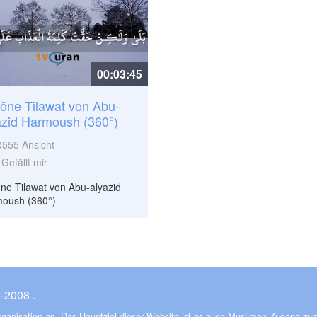
00:03:45
öne Tilawat von Abu-
azid Harmoush (360°)
0555
Ansicht
Gefällt mir
ne Tilawat von Abu-alyazid
oush (360°)
© ـ 2008-2026
Organisation an. Das Hauptziel dieser Website ist es allen Muslimen Zugang zu