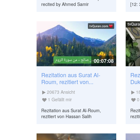
recited by Ahmed Samir
[12:
00:07:08
Rezitation aus Surat Al-
Rez
Roum, rezitiert von...
Dukh
20673
Ansicht
1
1
Gefällt mir
0
Rezitation aus Surat Al-Roum,
Rezi
rezitiert von Hassan Salih
rezi