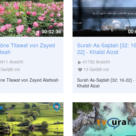
00:02:36
00:
öne Tilawat von Zayed
Surah As-Sajdah [32: 16
tteah
22] - Khalid Aizat
3911
Ansicht
41792
Ansicht
Gefällt mir
13
Gefällt mir
ne Tilawat von Zayed Alatteah
Surah As-Sajdah [32: 16-22] -
Khalid Aizat