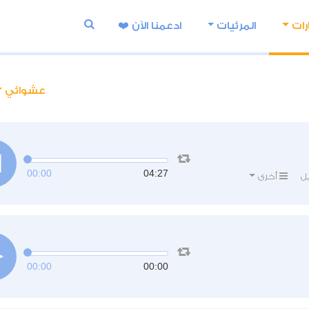
رات
المرئيات
ادعمنا اﻵن ❤️
عشوائي
00:00
04:27
ل
أخرى
00:00
00:00