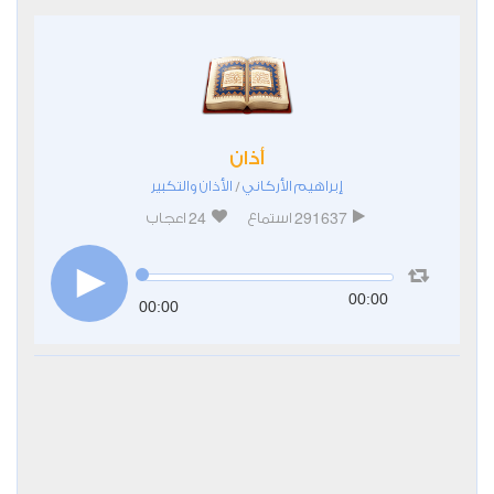
أذان
إبراهيم الأركاني
الأذان والتكبير
/
24
291637
استماع
اعجاب
00:00
00:00