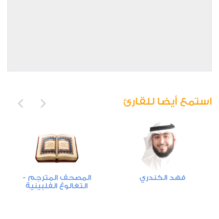
استمع أيضا للقارئ
فهد الكندري
المصحف المترجم -
التغالوغ الفلبينية