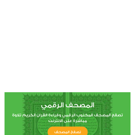
1
14427
استماع
اعجاب
00:00
00:00
78
النبأ
1
10805
استماع
اعجاب
المصحف الرقمي
00:00
00:00
تصفح المصحف المكتوب الرقمي وقراءة القران الكريم تلاوة
مباشرة على الانترنت
تصفح المصحف