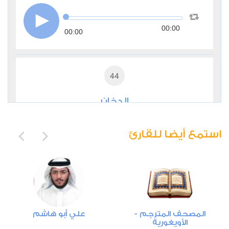
00:00
00:00
44
الدخان
1
17813
استماع
اعجاب
استمع أيضا للقارئ
00:00
00:00
54
المصحف المترجم -
علي أبو هاشم
الأويغورية
القمر