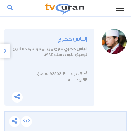
إلياس حجري
إلياس حجري
قارئ من المغرب، ولد القارئ
توفيق النوري سنة 1984.
93503
5
تلاوة
استماع
12
اعجاب