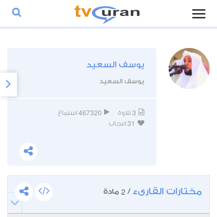
يوسف السعيد
يوسف السعيد
467320
3
تلاوة
استماع
31
اعجاب
مختارات القارىء
2
/
مادة