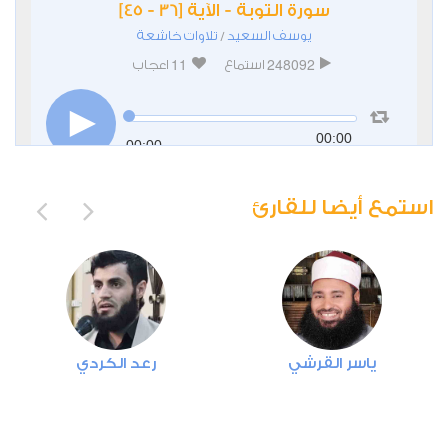
سورة التوبة - الآية [36 - 45]
يوسف السعيد
تلاوات خاشعة
/
11
248092
استماع
اعجاب
00:00
00:00
استمع أيضا للقارئ
ياسر القرشي
رعد الكردي