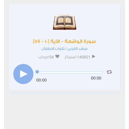
سورة الواقعة - الآية [10 - 57]
سعد القرني
تلاوات الاطفال
/
54
146821
استماع
اعجاب
00:00
00:00