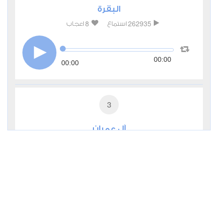
البقرة
8
262935
استماع
اعجاب
00:00
00:00
3
آل عمران
3
99790
استماع
اعجاب
00:00
00:00