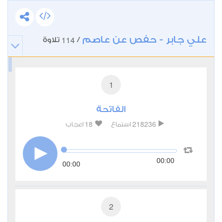
علي جابر - حفص عن عاصم
114
/
تلاوة
1
الفاتحة
18
218236
استماع
اعجاب
00:00
00:00
2