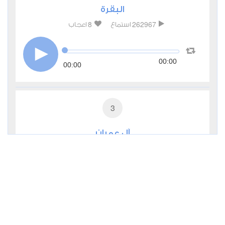
البقرة
8
262967
استماع
اعجاب
00:00
00:00
3
آل عمران
3
99835
استماع
اعجاب
00:00
00:00