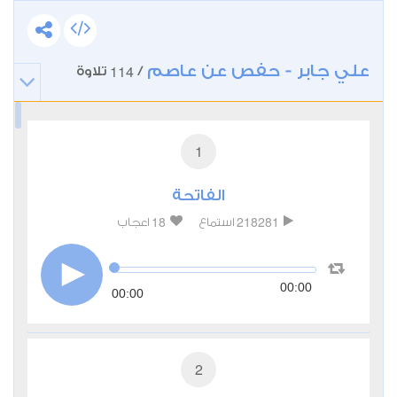
علي جابر - حفص عن عاصم
114
/
تلاوة
1
الفاتحة
18
218281
استماع
اعجاب
00:00
00:00
2