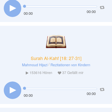
00:00
00:00
Surah Al-Kahf [18: 27-31]
/
Mahmoud Hijazi
Rezitationen von Kindern
153616
Hören
37
Gefällt mir
00:00
00:00