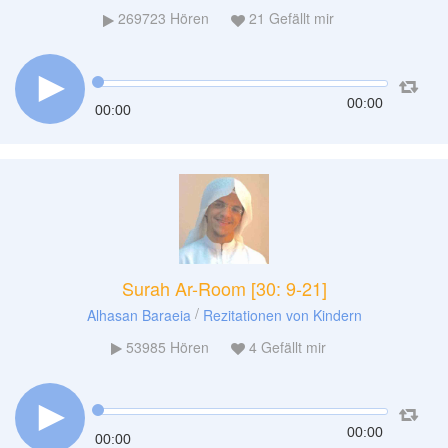
269723
Hören
21
Gefällt mir
00:00
00:00
Surah Ar-Room [30: 9-21]
/
Alhasan Baraeia
Rezitationen von Kindern
53985
Hören
4
Gefällt mir
00:00
00:00