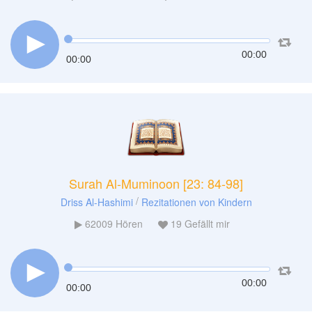
00:00
00:00
Surah Al-Muminoon [23: 84-98]
/
Driss Al-Hashimi
Rezitationen von Kindern
62009
Hören
19
Gefällt mir
00:00
00:00