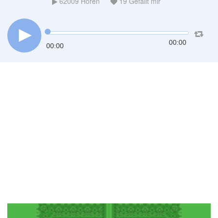
62009
Hören
19
Gefällt mir
00:00
00:00