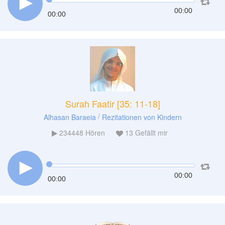
00:00
00:00
Surah Faatir [35: 11-18]
/
Alhasan Baraeia
Rezitationen von Kindern
234448
Hören
13
Gefällt mir
00:00
00:00