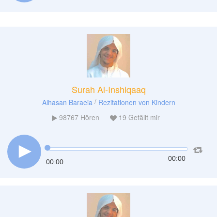
Surah Al-Inshiqaaq
/
Alhasan Baraeia
Rezitationen von Kindern
98767
Hören
19
Gefällt mir
00:00
00:00