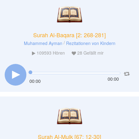
Surah Al-Baqara [2: 268-281]
/
Muhammed Ayman
Rezitationen von Kindern
109593
Hören
28
Gefällt mir
00:00
00:00
Surah Al-Mulk [67: 12-30]