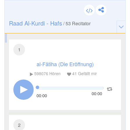
Raad Al-Kurdi - Hafs
/
53
Recitator
1
al-Fātiha (Die Eröffnung)
598076
Hören
41
Gefällt mir
00:00
00:00
2