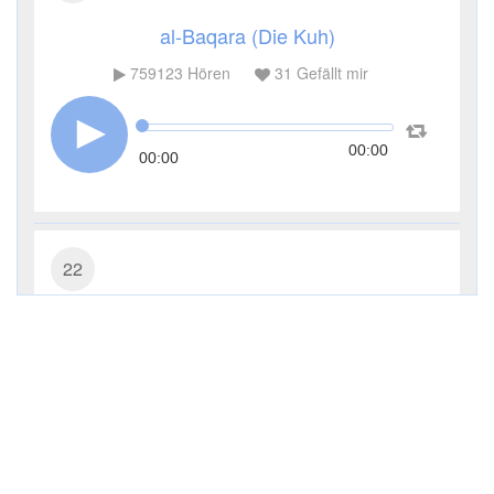
al-Baqara (Die Kuh)
759123
Hören
31
Gefällt mir
00:00
00:00
22
al-Haddsch (Die Wallfahrt)
226452
Hören
13
Gefällt mir
00:00
00:00