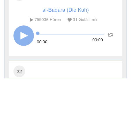
al-Baqara (Die Kuh)
759036
Hören
31
Gefällt mir
00:00
00:00
22
al-Haddsch (Die Wallfahrt)
226380
Hören
13
Gefällt mir
00:00
00:00