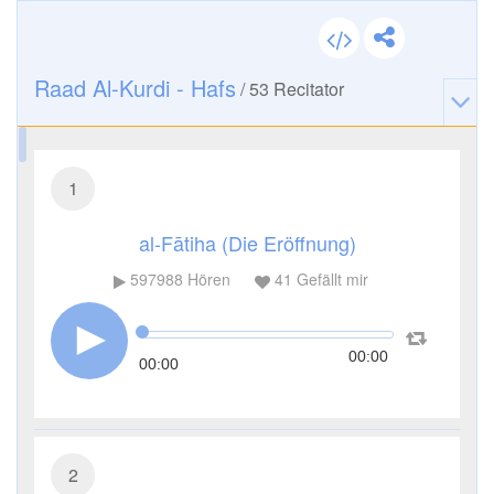
Raad Al-Kurdi - Hafs
/
53
Recitator
1
al-Fātiha (Die Eröffnung)
597988
Hören
41
Gefällt mir
00:00
00:00
2