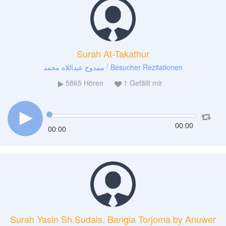
Surah At-Takathur
/
ممدوح عبداللاه محمد
Besucher Rezitationen
5865
Hören
1
Gefällt mir
00:00
00:00
Surah Yasin Sh.Sudais, Bangla Torjoma by Anuwer