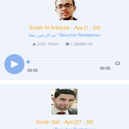
Surah Al-Anbiyaa - Aya [1 - 24]
/
عبد الرحمن عماد
Besucher Rezitationen
2181
Hören
1
Gefällt mir
00:00
00:00
Surah Qaf - Aya [27 - 35]
/