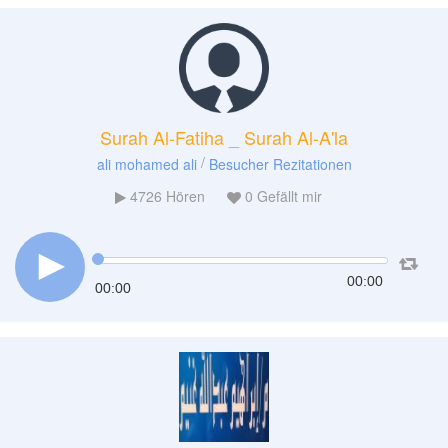
Surah Al-Fatiha _ Surah Al-A'la
/
ali mohamed ali
Besucher Rezitationen
4726
Hören
0
Gefällt mir
00:00
00:00