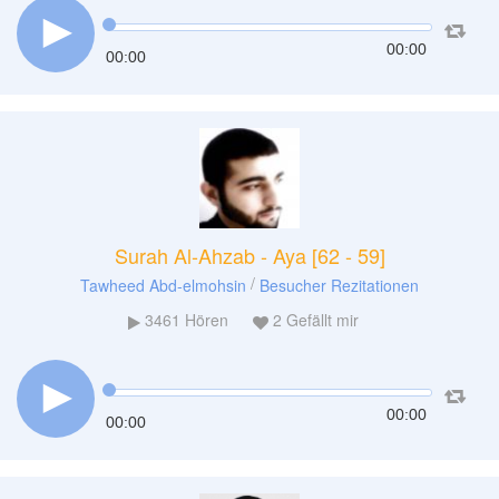
00:00
00:00
Surah Al-Ahzab - Aya [62 - 59]
/
Tawheed Abd-elmohsin
Besucher Rezitationen
3461
Hören
2
Gefällt mir
00:00
00:00