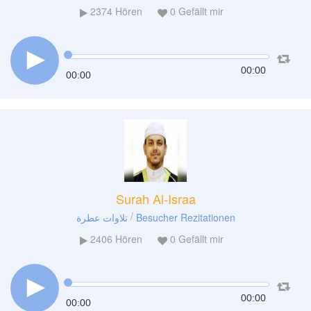
2374
Hören
0
Gefällt mir
00:00
00:00
Surah Al-Israa
/
تلاوات عطرة
Besucher Rezitationen
2406
Hören
0
Gefällt mir
00:00
00:00