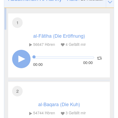
1
al-Fātiha (Die Eröffnung)
56647
Hören
4
Gefällt mir
00:00
00:00
2
al-Baqara (Die Kuh)
54744
Hören
3
Gefällt mir