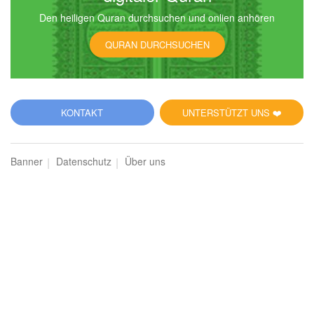
Den heiligen Quran durchsuchen und onlien anhören
40
QURAN DURCHSUCHEN
Ghāfir (Der Vergebende)
12622
Hören
0
Gefällt mir
KONTAKT
UNTERSTÜTZT UNS ❤️
00:00
00:00
Banner
Datenschutz
Über uns
67
al-Mulk (Die Herrschaft)
11983
Hören
1
Gefällt mir