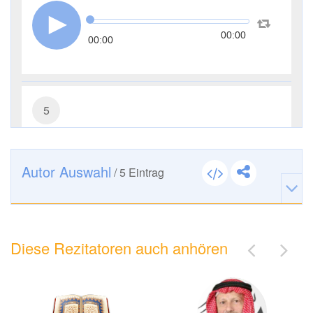
00:00
00:00
5
al-Mā'ida (Der Tisch)
20378
Hören
2
Gefällt mir
Autor Auswahl
/
5
Eintrag
00:00
00:00
Diese Rezitatoren auch anhören
15