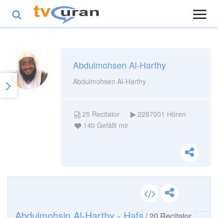
Abdulmohsen Al-Harthy
Abdulmohsen Al-Harthy
25
Recitator
2287001
Hören
140
Gefällt mir
Abdulmohsin Al-Harthy - Hafs
/
20
Recitator