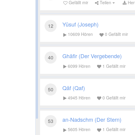
Gefällt mir
Teilen
Her
Yūsuf (Joseph)
12
10609
Hören
0
Gefällt mir
Ghāfir (Der Vergebende)
40
6099
Hören
1
Gefällt mir
Qāf (Qaf)
50
4945
Hören
0
Gefällt mir
an-Nadschm (Der Stern)
53
5605
Hören
1
Gefällt mir