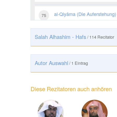
al-Qiyāma (Die Auferstehung)
75
5071
Hören
1
Gefällt mir
Salah Alhashim - Hafs
/
114
Recitator
al-Insān (Der Mensch)
76
5004
Hören
0
Gefällt mir
Autor Auswahl
/
1
Eintrag
Diese Rezitatoren auch anhören