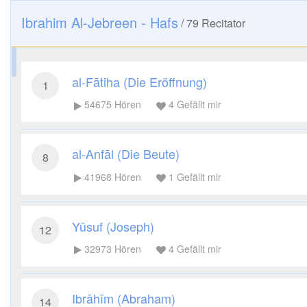
Ibrahim Al-Jebreen - Hafs
/
79
Recitator
al-Fātiha (Die Eröffnung)
1
54675
Hören
4
Gefällt mir
al-Anfāl (Die Beute)
8
41968
Hören
1
Gefällt mir
Yūsuf (Joseph)
12
32973
Hören
4
Gefällt mir
Ibrāhīm (Abraham)
14