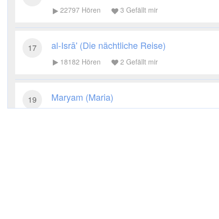
22797
Hören
3
Gefällt mir
al-Isrā' (Die nächtliche Reise)
17
18182
Hören
2
Gefällt mir
Maryam (Maria)
19
16961
Hören
1
Gefällt mir
al-Anbiyā' (Die Propheten)
21
17639
Hören
2
Gefällt mir
al-Mu'minūn (Die Gläubigen)
23
13890
Hören
1
Gefällt mir