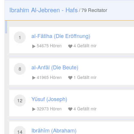
Ibrahim Al-Jebreen - Hafs
/
79
Recitator
al-Fātiha (Die Eröffnung)
1
54675
Hören
4
Gefällt mir
al-Anfāl (Die Beute)
8
41965
Hören
1
Gefällt mir
Yūsuf (Joseph)
12
32973
Hören
4
Gefällt mir
Ibrāhīm (Abraham)
14