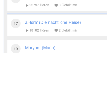
22797
Hören
3
Gefällt mir
al-Isrā' (Die nächtliche Reise)
17
18182
Hören
2
Gefällt mir
Maryam (Maria)
19
16961
Hören
1
Gefällt mir
al-Anbiyā' (Die Propheten)
21
17637
Hören
2
Gefällt mir
al-Mu'minūn (Die Gläubigen)
23
13890
Hören
1
Gefällt mir