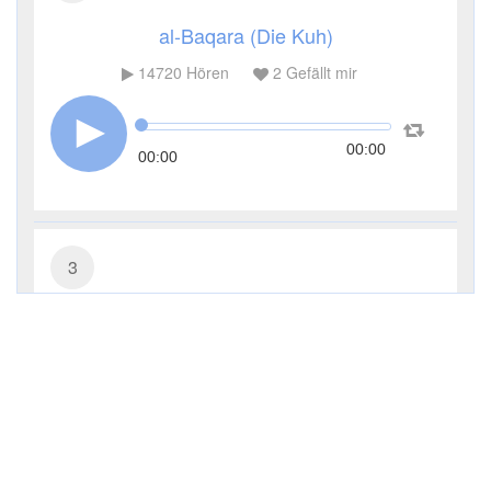
al-Baqara (Die Kuh)
14720
Hören
2
Gefällt mir
00:00
00:00
3
Āl ʿImrān (Die Sippe Imrans)
7371
Hören
0
Gefällt mir
00:00
00:00