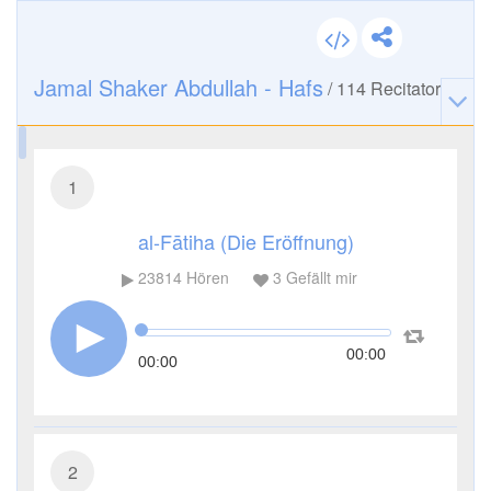
Jamal Shaker Abdullah - Hafs
/
114
Recitator
1
al-Fātiha (Die Eröffnung)
23814
Hören
3
Gefällt mir
00:00
00:00
2