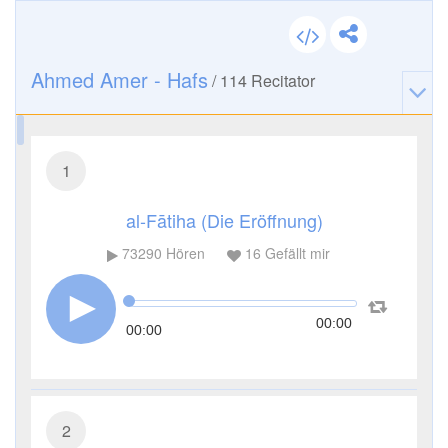
Ahmed Amer - Hafs
/
114
Recitator
1
al-Fātiha (Die Eröffnung)
73290
Hören
16
Gefällt mir
00:00
00:00
2