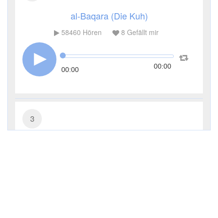
al-Baqara (Die Kuh)
58460
Hören
8
Gefällt mir
00:00
00:00
3
Āl ʿImrān (Die Sippe Imrans)
21903
Hören
1
Gefällt mir
00:00
00:00