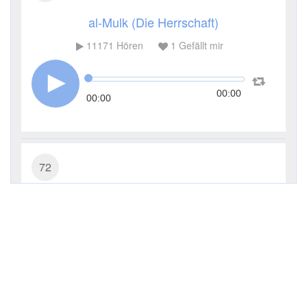
al-Mulk (Die Herrschaft)
11171
Hören
1
Gefällt mir
00:00
00:00
72
al-Dschinn (Die Jinn)
7729
Hören
1
Gefällt mir
00:00
00:00