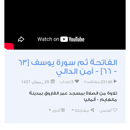
الفاتحة ثم سورة يوسف [63
- 66] - آمن الدالي
23146
3
25 رمضان 1437
مشاهدة
اعجاب
تلاوة من الصلاة بمسجد عمر الفاروق بمدينة
مانهايم - ألمانيا
أعجبني
مشاركة
أخرى