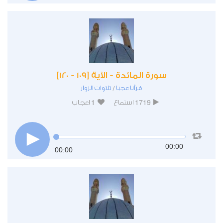
سورة المائدة - الآية [109 - 120]
قرآنا عجبا
تلاوات الزوار
/
1
1719
استماع
اعجاب
00:00
00:00