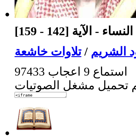
اء - الآية [142 - 159]
 الشريم
/
تلاوات خاشعة
استماع
9
اعجاب
97433
م تحميل مشغل الصوتيات