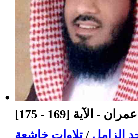
 - الآية [169 - 175]
د الزامل
/
تلاوات خاشعة