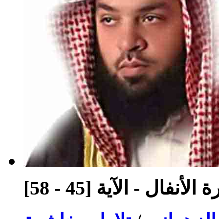
لأنفال - الآية [45 - 58]