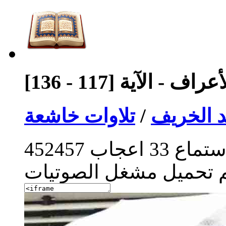
 - الآية [117 - 136]
 الخريف
/
تلاوات خاشعة
ستماع
33
اعجاب
452457
م تحميل مشغل الصوتيات