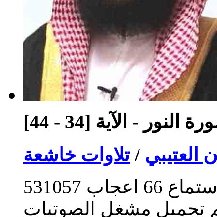
ة النور - الآية [34 - 44]
 العتيبي
/
تلاوات خاشعة
ستماع
66
اعجاب
531057
م تحميل مشغل الصوتيات