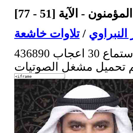
منون - الآية [51 - 77]
النبراوي
/
تلاوات خاشعة
ستماع
30
اعجاب
436890
م تحميل مشغل الصوتيات