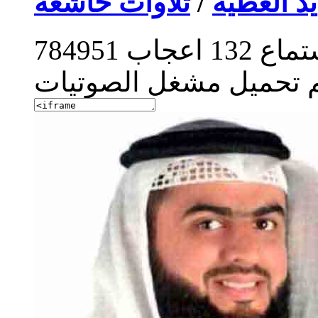
يد العطية
/
تلاوات خاشعة
تماع
132
اعجاب
784951
م تحميل مشغل الصوتيات