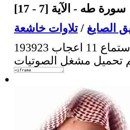
سورة طه - الآية [7 - 17]
ق الصايغ
/
تلاوات خاشعة
ستماع
11
اعجاب
193923
م تحميل مشغل الصوتيات