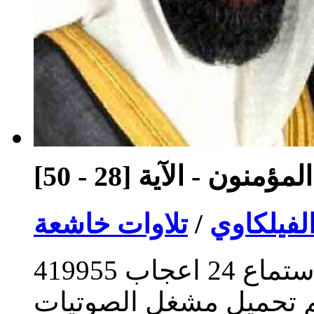
منون - الآية [28 - 50]
لفيلكاوي
/
تلاوات خاشعة
ستماع
24
اعجاب
419955
م تحميل مشغل الصوتيات