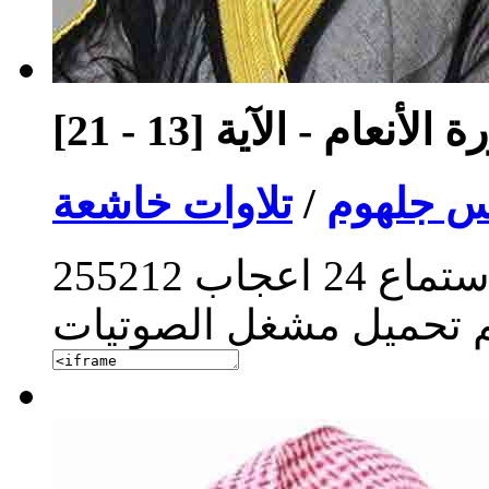
الأنعام - الآية [13 - 21]
س جلهوم
/
تلاوات خاشعة
ستماع
24
اعجاب
255212
م تحميل مشغل الصوتيات