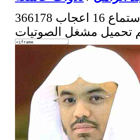
ستماع
16
اعجاب
366178
م تحميل مشغل الصوتيات