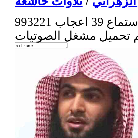
الزهراني
/
تلاوات خاشعة
ستماع
39
اعجاب
993221
م تحميل مشغل الصوتيات