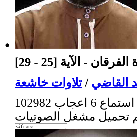
فرقان - الآية [25 - 29]
 القاضي
/
تلاوات خاشعة
استماع
6
اعجاب
102982
م تحميل مشغل الصوتيات