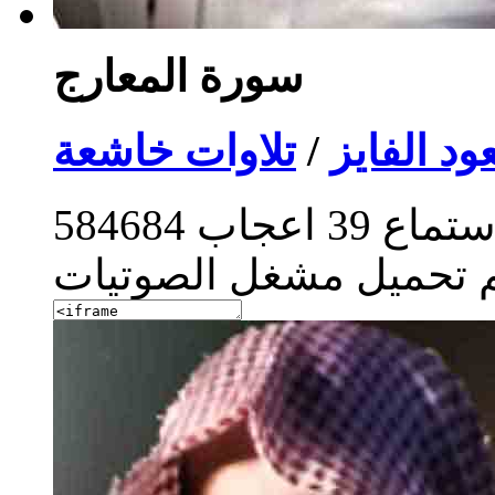
سورة المعارج
د الفايز
/
تلاوات خاشعة
ستماع
39
اعجاب
584684
م تحميل مشغل الصوتيات