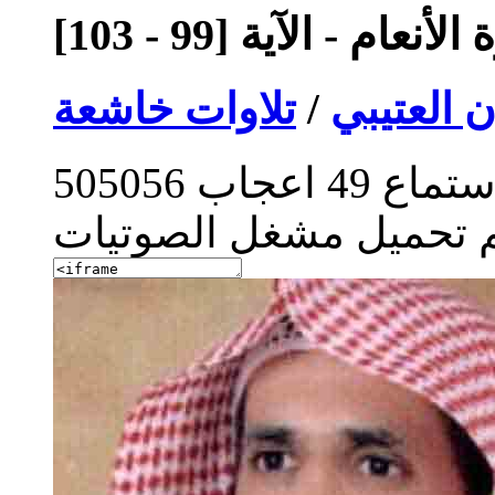
أنعام - الآية [99 - 103]
 العتيبي
/
تلاوات خاشعة
ستماع
49
اعجاب
505056
م تحميل مشغل الصوتيات