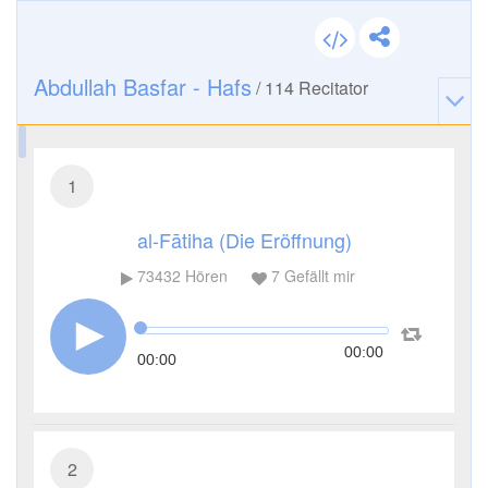
Abdullah Basfar - Hafs
/
114
Recitator
1
al-Fātiha (Die Eröffnung)
73432
Hören
7
Gefällt mir
00:00
00:00
2