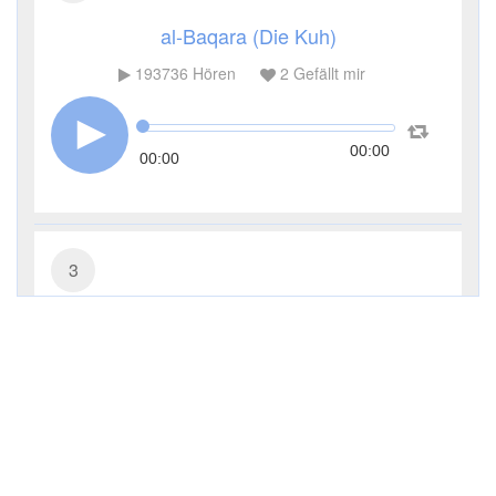
al-Baqara (Die Kuh)
193736
Hören
2
Gefällt mir
00:00
00:00
3
Āl ʿImrān (Die Sippe Imrans)
31683
Hören
0
Gefällt mir
00:00
00:00