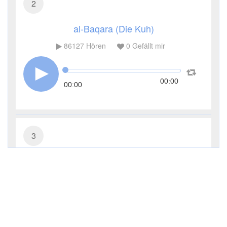
2
al-Baqara (Die Kuh)
86127
Hören
0
Gefällt mir
00:00
00:00
3
Āl ʿImrān (Die Sippe Imrans)
26726
Hören
0
Gefällt mir
00:00
00:00