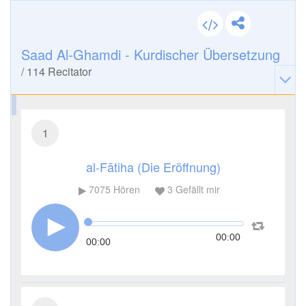
Saad Al-Ghamdi - Kurdischer Übersetzung
/
114
Recitator
1
al-Fātiha (Die Eröffnung)
7075
Hören
3
Gefällt mir
00:00
00:00