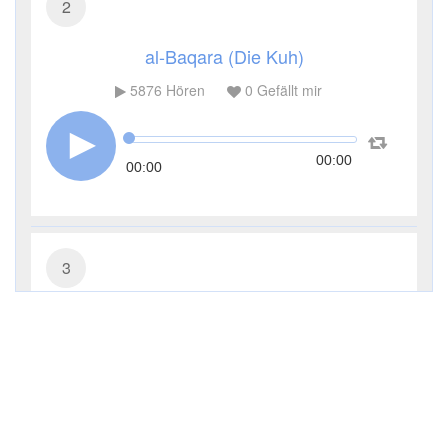
2
al-Baqara (Die Kuh)
5876
Hören
0
Gefällt mir
00:00
00:00
3
Āl ʿImrān (Die Sippe Imrans)
4076
Hören
0
Gefällt mir
00:00
00:00