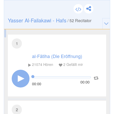
Yasser Al-Failakawi - Hafs
/
52
Recitator
1
al-Fātiha (Die Eröffnung)
21074
Hören
2
Gefällt mir
00:00
00:00
2