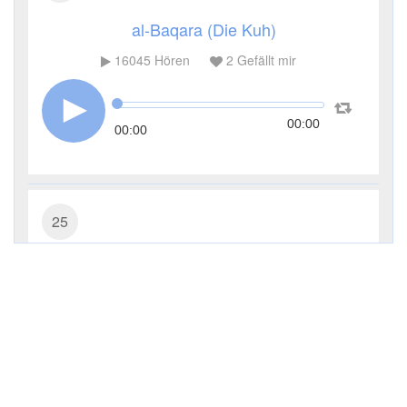
al-Baqara (Die Kuh)
16045
Hören
2
Gefällt mir
00:00
00:00
25
al-Furqān (Die Rettung)
7355
Hören
0
Gefällt mir
00:00
00:00