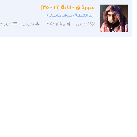
سورة ق - الآية [16 - 35]
زايد العطية
تلاوات خاشعة
/
أعجبني
مشاركة
تحميل
أخرى