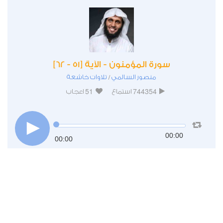
سورة المؤمنون - الآية [51 - 62]
منصور السالمي
تلاوات خاشعة
/
51
744354
استماع
اعجاب
00:00
00:00