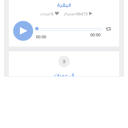
البقرة
9
96473
استماع
اعجاب
00:00
00:00
3
آل عمران
2
34957
استماع
اعجاب
00:00
00:00