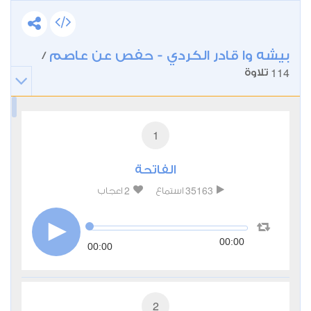
بيشه وا قادر الكردي - حفص عن عاصم
/
114
تلاوة
1
الفاتحة
2
35163
استماع
اعجاب
00:00
00:00
2