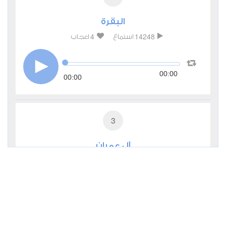
البقرة
4
14248
استماع
اعجاب
00:00
00:00
3
آل عمران
2
5319
استماع
اعجاب
00:00
00:00