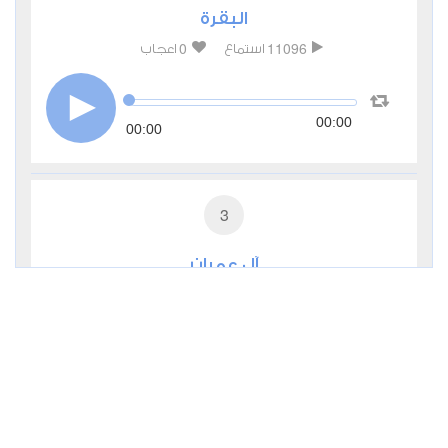
البقرة
0
11096
استماع
اعجاب
00:00
00:00
3
آل عمران
0
6543
استماع
اعجاب
00:00
00:00