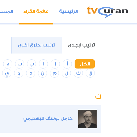
الرئيسية
قائمة القراء
المختا
ترتيب ابجدي
ترتيب بطرق اخرى
الكل
أ
إ
ا
ب
ت
ج
ق
ك
ل
م
ن
ه
و
ي
ك
كامل يوسف البهتيمي