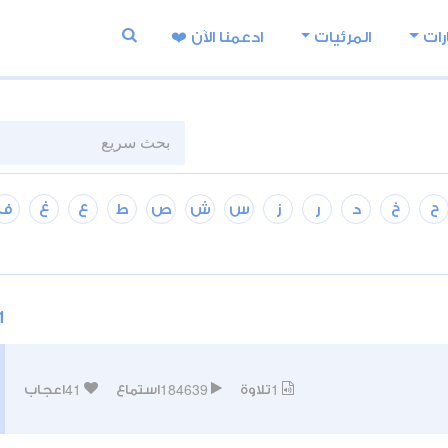
رات
المرئيات
ادعمنا اﻵن ❤️
ح
خ
د
ر
ز
س
ش
ص
ط
ع
غ
ف
1
41
184639
1
تلاوة
استماع
اعجاب