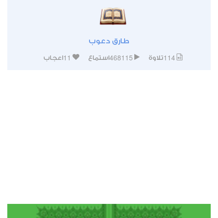
طارق دعوب
11
468115
114
تلاوة
استماع
اعجاب