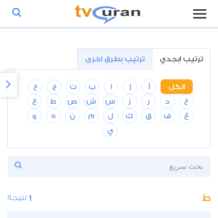
ترتيب ابجدي
ترتيب بطرق اخرى
الكل
أ
إ
ا
ب
ت
ج
ح
خ
د
ر
ز
س
ش
ص
ط
ع
غ
ف
ق
ك
ل
م
ن
ه
و
ي
ط
1
نتيجة